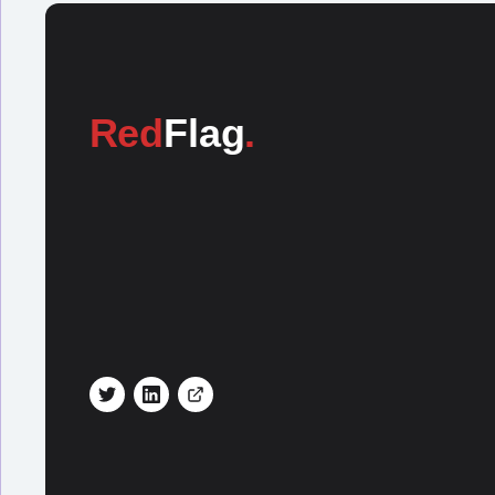
Red
Flag
.