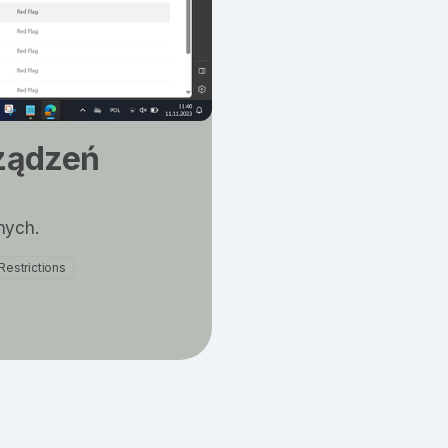
ządzeń
nych.
Restrictions