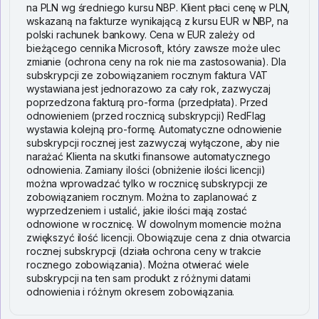
na PLN wg średniego kursu NBP. Klient płaci cenę w PLN,
wskazaną na fakturze wynikającą z kursu EUR w NBP, na
polski rachunek bankowy. Cena w EUR zależy od
bieżącego cennika Microsoft, który zawsze może ulec
zmianie (ochrona ceny na rok nie ma zastosowania). Dla
subskrypcji ze zobowiązaniem rocznym faktura VAT
wystawiana jest jednorazowo za cały rok, zazwyczaj
poprzedzona fakturą pro-forma (przedpłata). Przed
odnowieniem (przed rocznicą subskrypcji) RedFlag
wystawia kolejną pro-formę. Automatyczne odnowienie
subskrypcji rocznej jest zazwyczaj wyłączone, aby nie
narażać Klienta na skutki finansowe automatycznego
odnowienia. Zamiany ilości (obniżenie ilości licencji)
można wprowadzać tylko w rocznicę subskrypcji ze
zobowiązaniem rocznym. Można to zaplanować z
wyprzedzeniem i ustalić, jakie ilości mają zostać
odnowione w rocznicę. W dowolnym momencie można
zwiększyć ilość licencji. Obowiązuje cena z dnia otwarcia
rocznej subskrypcji (działa ochrona ceny w trakcie
rocznego zobowiązania). Można otwierać wiele
subskrypcji na ten sam produkt z różnymi datami
odnowienia i różnym okresem zobowiązania.