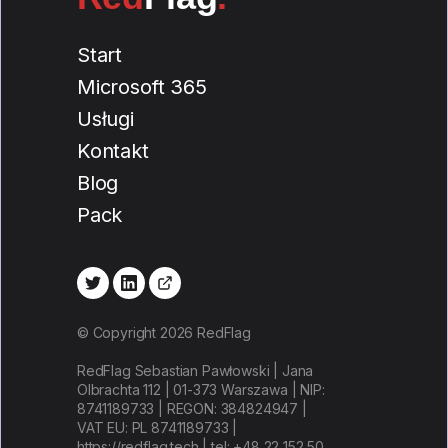
Start
Microsoft 365
Usługi
Kontakt
Blog
Pack
© Copyright 2026 RedFlag
RedFlag Sebastian Pawłowski | Jana
Olbrachta 112 | 01-373 Warszawa | NIP:
8741189733 | REGON: 384824947 |
VAT EU: PL 8741189733 |
https://redflag.tech | tel: +48 22 152 50