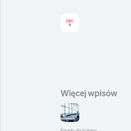
DEC
9
Więcej wpisów
Porady dla biznesu