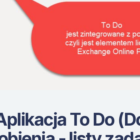
Aplikacja To Do (D
obienia - listy zad