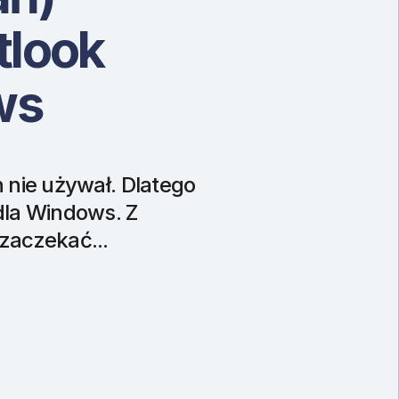
tlook
ws
h nie używał. Dlatego
dla Windows. Z
zaczekać...