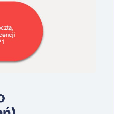
o
ań)