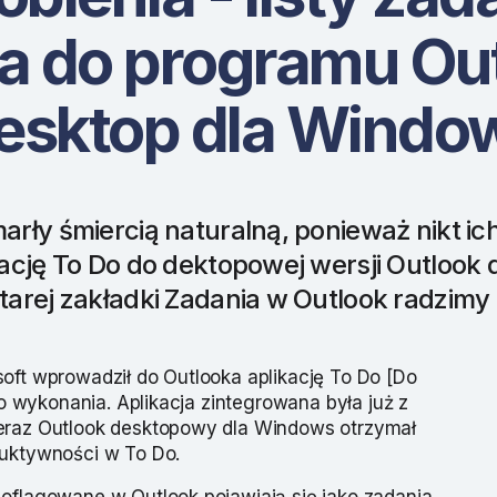
iła do programu Ou
esktop dla Windo
arły śmiercią naturalną, ponieważ nikt ic
kację To Do do dektopowej wersji Outlook 
tarej zakładki Zadania w Outlook radzimy 
oft wprowadził do Outlooka aplikację To Do [Do
 do wykonania. Aplikacja zintegrowana była już z
eraz Outlook desktopowy dla Windows otrzymał
duktywności w To Do.
oflagowane w Outlook pojawiają się jako zadania