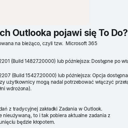
ch Outlooka pojawi się To Do?
zowana na bieżąco, czyli tzw. Microsoft 365
2201 (Build 14827.20000) lub późniejsza: Dostępne po w
2207 (Build 15427.20000) lub późniejsza: Opcja dostępna
tórzy użytkownicy mogą nadal potrzebować włączyć przeł
łni wdrożona).
ań z tradycyjnej zakładki Zadania w Outlook.
 nieużywaną, to i tak pobiera aktualne zadania z
unięciu będzie kłopotem.