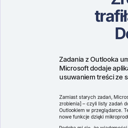
traf
D
Zadania z Outlooka um
Microsoft dodaje apli
usuwaniem treści ze s
Zamiast starych zadań, Micros
zrobienia] – czyli listy zadań
Outlookiem w przeglądarce. T
nowe funkcje dzięki mikropro
Podoba mi się, że wiadomości 