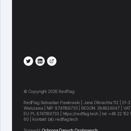
© Copyright 2026 RedFlag
RedFlag Sebastian Pawłowski | Jana Olbrachta 112 | 01-3
Warszawa | NIP: 8741189733 | REGON: 384824947 | VA
EU: PL 8741189733 | https://redflag.tech | tel: +48 22 152
60 | kontakt (at) redflag.tech
Sprawdź
Ochrona Danych Osobowych