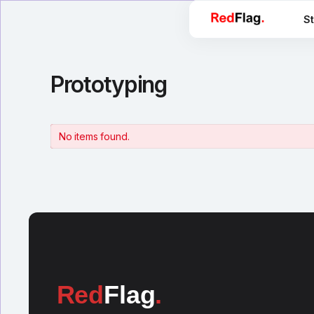
St
Prototyping
No items found.
Red
Flag
.