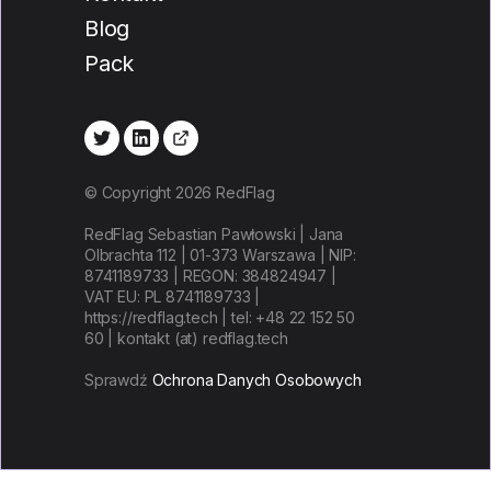
Blog
Pack
© Copyright 2026 RedFlag
RedFlag Sebastian Pawłowski | Jana
Olbrachta 112 | 01-373 Warszawa | NIP:
8741189733 | REGON: 384824947 |
VAT EU: PL 8741189733 |
https://redflag.tech | tel: +48 22 152 50
60 | kontakt (at) redflag.tech
Sprawdź
Ochrona Danych Osobowych