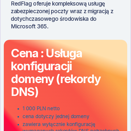
RedFlag oferuje kompleksową usługę
zabezpieczonej poczty wraz z migracją z
dotychczasowego środowiska do
Microsoft 365.
Cena : Usługa
konfiguracji
domeny (rekordy
DNS)
1 000 PLN netto
cena dotyczy jednej domeny
zawiera wyłącznie konfigurację
wymaganych rekordów DNS potrzebnych