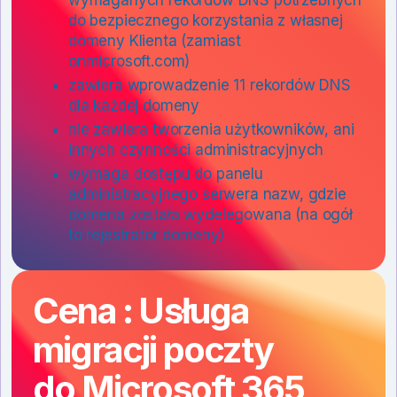
do bezpiecznego korzystania z własnej
domeny Klienta (zamiast
onmicrosoft.com)
zawiera wprowadzenie 11 rekordów DNS
dla każdej domeny
nie zawiera tworzenia użytkowników, ani
innych czynności administracyjnych
wymaga dostępu do panelu
administracyjnego serwera nazw, gdzie
domena została wydelegowana (na ogół
to rejestrator domeny)
Cena : Usługa
migracji poczty
do Microsoft 365